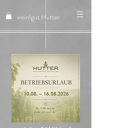
weinIgut
Hutter