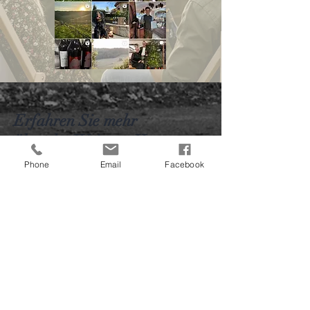
Erfahren Sie mehr
über das Weingut Hutter
Phone
Email
Facebook
Shop
Weingut Hutter
Blog
Kontakt
Wir stehen Ihnen gerne zur Verfügung
unter: