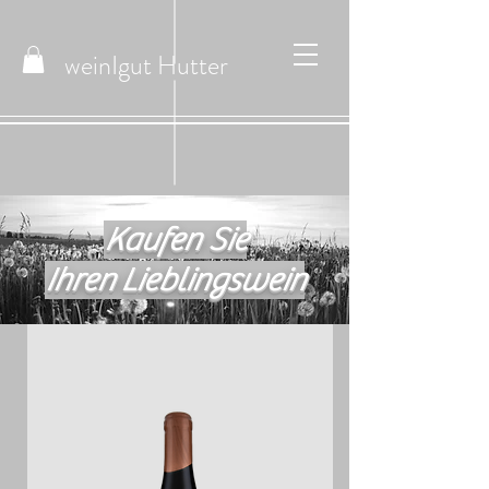
weinIgut
Hutter
Kaufen Sie
Ihren Lieblingswein