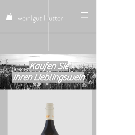
weinIgut
Hutter
Kaufen Sie
Ihren Lieblingswein