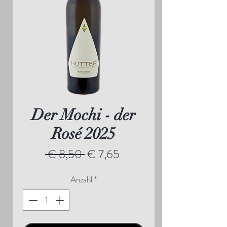
Der Mochi - der
Rosé 2025
Standardpreis
Sale-
 € 8,50 
€ 7,65
Preis
Anzahl
*