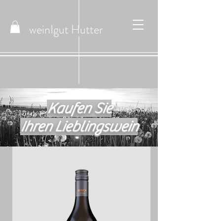
weinIgut
Hutter
Kaufen Sie
Ihren Lieblingswein