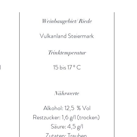
0,2 g
Fett
0,0 g
Weinbaugebiet/ Riede
Gesättigte Fettsäuren
0,0 g
Vulkanland Steiermark
Eiweiß
0,0 g
Trinktemperatur
Salz
0,00 g
I
15 bis 17 ° C
https://elabel.steiermark.wine/naehrwerttabelle/details/12160
Nährwerte
Alkohol: 12,5 % Vol
Restzucker: 1,6 g/l (trocken)
Säure: 4,5 g/l
Zutaten: Trauben,