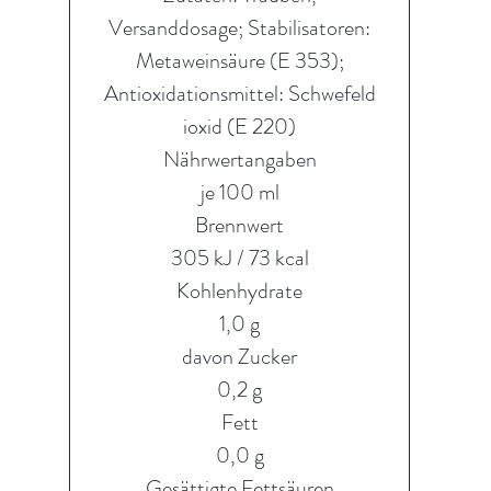
Versanddosage; Stabilisatoren:
Metaweinsäure (E 353);
Antioxidationsmittel: Schwefeld
ioxid (E 220)
Nährwertangaben
je 100 ml
Brennwert
305 kJ / 73 kcal
Kohlenhydrate
1,0 g
davon Zucker
0,2 g
Fett
0,0 g
Gesättigte Fettsäuren