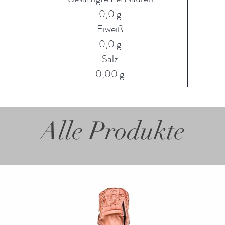
0,0 g
Eiweiß
0,0 g
Salz
0,00 g
Alle Produkte