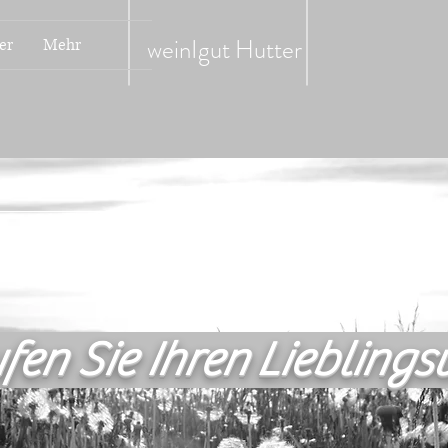
weinIgut
Hutter
er
Mehr
fen Sie Ihren Lieblings