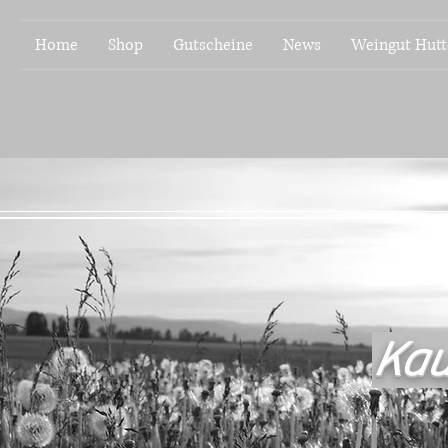
Home
Shop
Gutscheine
News
Weingut Hutt
Kau