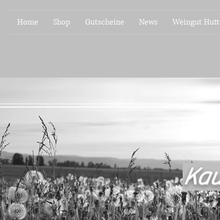
Home
Shop
Gutscheine
News
Weingut Hutt
Kau