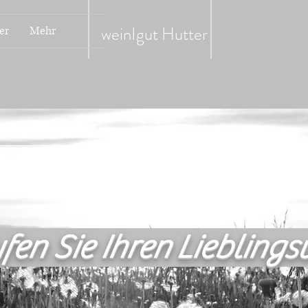
weinIgut
Hutter
er
Mehr
fen Sie Ihren Lieblings