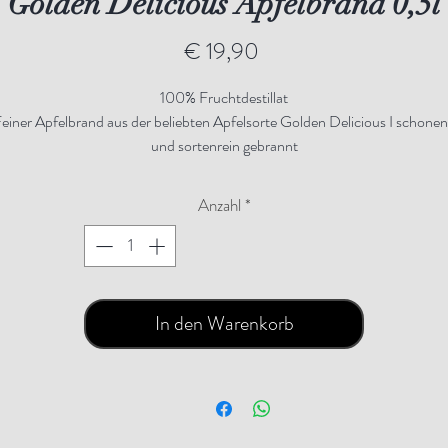
Golden Delicious Apfelbrand 0,5l
Preis
€ 19,90
100% Fruchtdestillat
einer Apfelbrand aus der beliebten Apfelsorte Golden Delicious I schone
und sortenrein gebrannt
Anzahl
*
In den Warenkorb