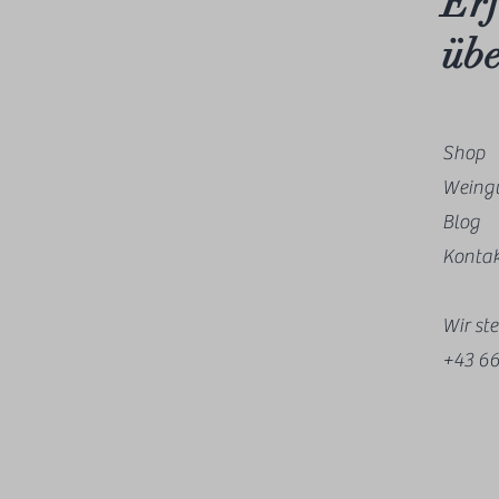
Erf
übe
Shop
Weingu
Blog
Konta
Wir st
+43 66