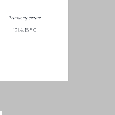
Trinktemperatur
12 bis 15 ° C
- 10%