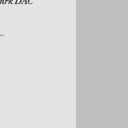
ermrk DAC
ken