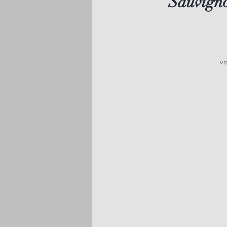
Sauvigno
ve