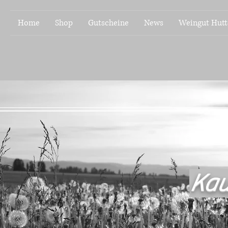
Home
Shop
Gutscheine
News
Weingut Hutt
Kau