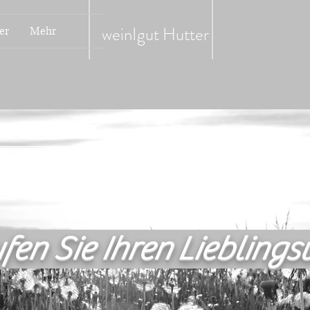
weinIgut
Hutter
er
Mehr
fen Sie Ihren Lieblings