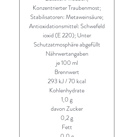
Konzentrierter Traubenmost;
Stabilisatoren: Metaweinsäure;
Antioxidationsmittel: Schwefeld
ioxid (E 220); Unter
Schutzatmosphäre abgefüllt
Nährwertangaben
je 100 ml
Brennwert
293 kJ / 70 kcal
Kohlenhydrate
1,0 g
davon Zucker
0,2 g
Fett
0,0 g