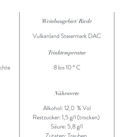
0,2 g
Fett
0,0 g
Weinbaugebiet/ Riede
Gesättigte Fettsäuren
0,0 g
Vulkanland Steiermark DAC
Eiweiß
0,0 g
Trinktemperatur
Salz
0,00 g
ichte
8 bis 10 ° C
https://elabel.steiermark.wine/naehrwerttabelle/details/14932
Nährwerte
Alkohol: 12,0 % Vol
Restzucker: 1,5 g/l (trocken)
Säure: 5,8 g/l
Zutaten: Trauben,