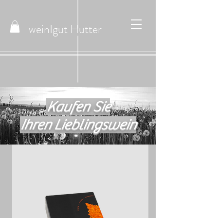
weinIgut
Hutter
Kaufen Sie
Ihren Lieblingswein