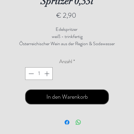
Spritzer 0,33l
Preis
€ 2,90
Edelspritzer
weiß - trinkfertig
Österreichischer Wein aus der Region & Sodawasser
Alkohol: 5,5 % VolRestzucker: 0,5 g/l (trocken) Säure: 4,0 g/lZutaten:
Anzahl
*
rauben, Soda; Stabilisatoren: Metaweinsäure (E 353); Antioxidationsmitte
Schwefeldioxid (E 220)Nährwertangabenje 100 mlBrennwert0 kJ / 0
kcalKohlenhydrate0,8 gdavon Zucker0,0 gFett0,0 gGesättigte
Fettsäuren0,0 gEiweiß0,0 gSalz0,00 g
In den Warenkorb