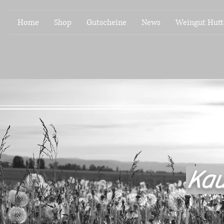
Home
Shop
Gutscheine
News
Weingut Hutt
Kau