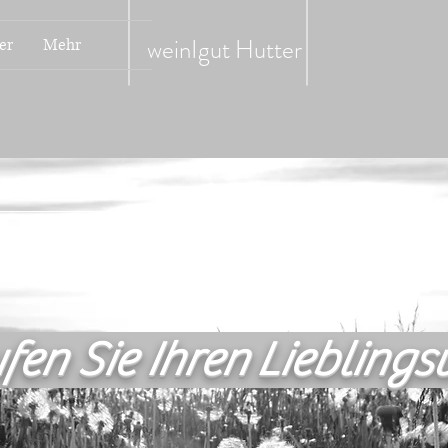
weinIgut
Hutter
er
Mehr
fen Sie Ihren Lieblings