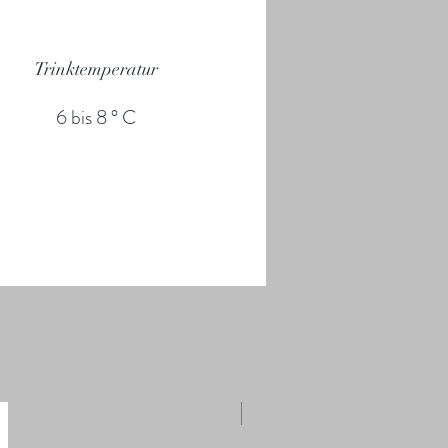
Trinktemperatur
6 bis 8 ° C
- 10%