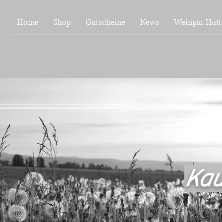
Home
Shop
Gutscheine
News
Weingut Hutt
Kau