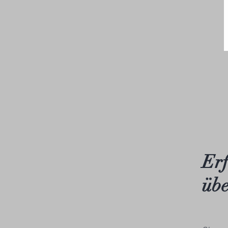
Erf
übe