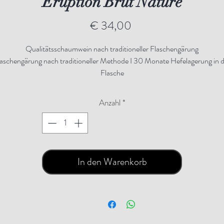
Eruption Brut Nature
Preis
€ 34,00
Qualitätsschaumwein nach traditioneller Flaschengärung
aschengärung nach traditioneller Methode I 30 Monate Hefelagerung in 
Flasche
Anzahl
*
In den Warenkorb