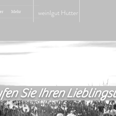
weinIgut
Hutter
er
Mehr
fen Sie Ihren Lieblings