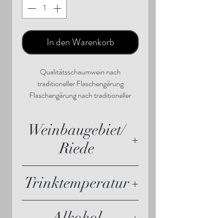
In den Warenkorb
Qualitätsschaumwein nach
traditioneller Flaschengärung
Flaschengärung nach traditioneller
Methode I 30 Monate Hefelagerung in
der Flasche
Weinbaugebiet/
Riede
Vulkanland Steiermark
Trinktemperatur
6 bis 8 ° C
Alkohol