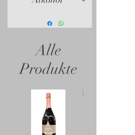
13,0 vol. %
Alle
Produkte
- 10%