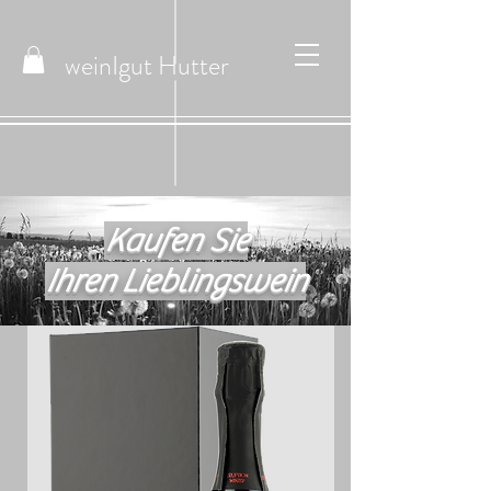
weinIgut
Hutter
Kaufen Sie
Ihren Lieblingswein