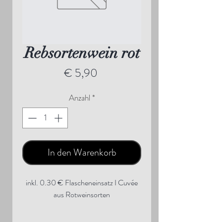
Rebsortenwein rot
Preis
€ 5,90
Anzahl
*
In den Warenkorb
inkl. 0.30 € Flascheneinsatz I Cuvée
aus Rotweinsorten
Alkohol: 12,0 % Vol