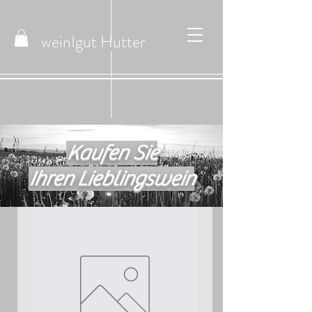
weinIgut
Hutter
Kaufen Sie
Ihren Lieblingswein